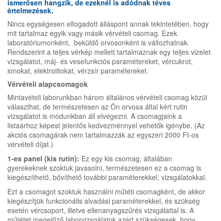
ismerősen hangzik, de ezeknél is adódnak téves
értelmezések.
Nincs egységesen elfogadott álláspont annak tekintetében, hogy
mit tartalmaz egyik vagy másik vérvételi csomag. Ezek
laboratóriumonként, beküldő orvosonként is változhatnak.
Rendszerint a teljes vérkép mellett tartalmaznak egy teljes vizelet
vizsgálatot, máj- és vesefunkciós paramétereket, vércukrot,
ionokat, elektrolitokat, vérzsír paramétereket.
Vérvételi alapcsomagok
Mintavételi laborunkban három általános vérvételi csomag közül
választhat, de természetesen az Ön orvosa által kért rutin
vizsgálatot is módunkban áll elvégezni. A csomagjaink a
listaárhoz képest jelentős kedvezménnyel vehetők igénybe. (Az
akciós csomagárak nem tartalmazzák az egyszeri 2000 Ft-os
vérvételi díjat.)
1-es panel (kis rutin):
Ez egy kis csomag, általában
gyerekeknek szoktuk javasolni, természetesen ez a csomag is
kiegészíthető, bővíthető további paraméterekkel, vizsgálatokkal.
Ezt a csomagot szoktuk használni műtéti csomagként, de akkor
kiegészítjük funkcionális alvadási paraméterekkel, és szükség
esetén vércsoport, illetve ellenanyagszűrés vizsgálattal is. A
műtétet megelőző laborvizsgálatok azért szükségesek, hogy