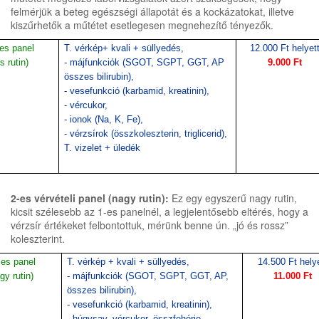
felmérjük a beteg egészségi állapotát és a kockázatokat, illetve
kiszűrhetők a műtétet esetlegesen megnehezítő tényezők.
 es panel
T. vérkép+ kvali + süllyedés,
12.000 Ft helyet
is rutin)
- májfunkciók (SGOT, SGPT, GGT, AP
9.000 Ft
összes bilirubin),
- vesefunkció (karbamid, kreatinin),
- vércukor,
- ionok (Na, K, Fe),
- vérzsírok (összkoleszterin, triglicerid),
T. vizelet + üledék
2-es vérvételi panel (nagy rutin):
Ez egy egyszerű nagy rutin,
kicsit szélesebb az 1-es panelnél, a legjelentősebb eltérés, hogy a
vérzsír értékeket felbontottuk, mérünk benne ún. „jó és rossz”
koleszterint.
 es panel
T. vérkép + kvali + süllyedés,
14.500 Ft hely
gy rutin)
- májfunkciók (SGOT, SGPT, GGT, AP,
11.000 Ft
összes bilirubin),
- vesefunkció (karbamid, kreatinin),
- húgysav, vércukor, összfehérje,