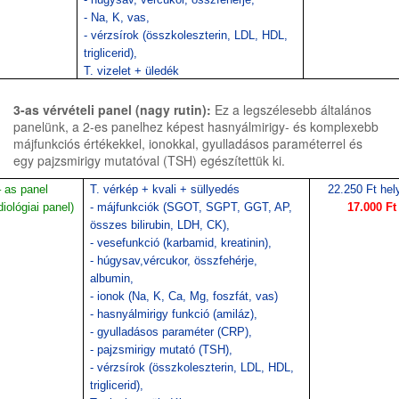
- Na, K, vas,
- vérzsírok (összkoleszterin, LDL, HDL,
triglicerid),
T. vizelet + üledék
3-as vérvételi panel (nagy rutin):
Ez a legszélesebb általános
panelünk, a 2-es panelhez képest hasnyálmirigy- és komplexebb
májfunkciós értékekkel, ionokkal, gyulladásos paraméterrel és
egy pajzsmirigy mutatóval (TSH) egészítettük ki.
– as panel
T. vérkép + kvali + süllyedés
22.250 Ft hel
diológiai panel)
- májfunkciók (SGOT, SGPT, GGT, AP,
17.000 Ft
összes bilirubin, LDH, CK),
- vesefunkció (karbamid, kreatinin),
- húgysav,vércukor, összfehérje,
albumin,
- ionok (Na, K, Ca, Mg, foszfát, vas)
- hasnyálmirigy funkció (amiláz),
- gyulladásos paraméter (CRP),
- pajzsmirigy mutató (TSH),
- vérzsírok (összkoleszterin, LDL, HDL,
triglicerid),