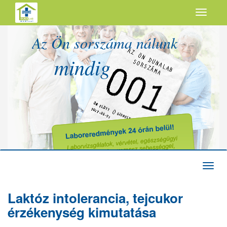
Az Ön sorszáma nálunk
mindig
Laktóz intolerancia, tejcukor
érzékenység kimutatása