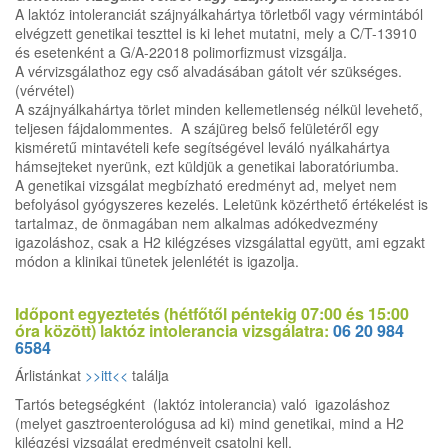
A laktóz intoleranciát szájnyálkahártya törletből vagy vérmintából
elvégzett genetikai teszttel is ki lehet mutatni, mely a C/T-13910
és esetenként a G/A-22018 polimorfizmust vizsgálja.
A vérvizsgálathoz egy cső alvadásában gátolt vér szükséges.
(vérvétel)
A szájnyálkahártya törlet minden kellemetlenség nélkül levehető,
teljesen fájdalommentes. A szájüreg belső felületéről egy
kisméretű mintavételi kefe segítségével leváló nyálkahártya
hámsejteket nyerünk, ezt küldjük a genetikai laboratóriumba.
A genetikai vizsgálat megbízható eredményt ad, melyet nem
befolyásol gyógyszeres kezelés. Leletünk közérthető értékelést is
tartalmaz, de önmagában nem alkalmas adókedvezmény
igazoláshoz, csak a H2 kilégzéses vizsgálattal együtt, ami egzakt
módon a klinikai tünetek jelenlétét is igazolja.
Időpont egyeztetés (hétfőtől péntekig 07:00 és 15:00
óra között) laktóz intolerancia vizsgálatra:
06 20 984
6584
Árlistánkat
>>itt<<
találja
Tartós betegségként (laktóz intolerancia) való igazoláshoz
(melyet gasztroenterológusa ad ki) mind genetikai, mind a H2
kilégzési vizsgálat eredményeit csatolni kell.