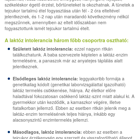
székeléskor égető érzést, bőrtüneteket is okozhatnak. A tünetek a
tejcukor tartalmú étel fogyasztása után fél - 2 óra elteltével
jelentkeznek, és 1-2 nap után maradandó következmény nélkül
megszűnnek, amennyiben az eltelt időszakban nem
fogyasztottunk ismét tejcukor tartalmú ételt.
A laktóz intolerancia három főbb csoportra osztható:
Született laktóz intolerancia:
ezzel nagyon ritkán
találkozhatunk. A baba szervezete képtelen a laktáz-enzim
termelésére, a panaszok már az anyatejes táplálás alatt
jelentkeznek.
Elsődleges laktóz intolerancia:
leggyakoribb formája a
genetikailag kódolt (genetikai laborvizsgálattal igazolható)
laktáz termelés csökkenése, hiánya. Az életkor előre
haladtával fokozatosan csökkenő laktáz-szint miatt alakul ki. A
gyermekkor után kezdődik, a kamaszkor végére, illetve
fiatalkorban jellemző. Ebben az esetben ritkán jelenik meg a
laktáz-enzim termelésének teljes hiánya, inkább egy
alacsonyszintű enzimtermelés jellemzi.
Másodlagos, laktóz intolerancia:
ebben az esetben a
tejcukor érzékenység egy szerzett és visszafordítható állapot.