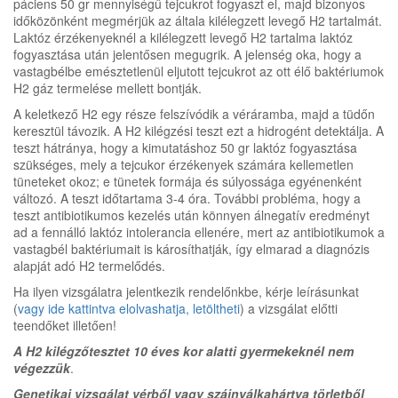
páciens 50 gr mennyiségű tejcukrot fogyaszt el, majd bizonyos
időközönként megmérjük az általa kilélegzett levegő H2 tartalmát.
Laktóz érzékenyeknél a kilélegzett levegő H2 tartalma laktóz
fogyasztása után jelentősen megugrik. A jelenség oka, hogy a
vastagbélbe emésztetlenül eljutott tejcukrot az ott élő baktériumok
H2 gáz termelése mellett bontják.
A keletkező H2 egy része felszívódik a véráramba, majd a tüdőn
keresztül távozik. A H2 kilégzési teszt ezt a hidrogént detektálja. A
teszt hátránya, hogy a kimutatáshoz 50 gr laktóz fogyasztása
szükséges, mely a tejcukor érzékenyek számára kellemetlen
tüneteket okoz; e tünetek formája és súlyossága egyénenként
változó. A teszt időtartama 3-4 óra. További probléma, hogy a
teszt antibiotikumos kezelés után könnyen álnegatív eredményt
ad a fennálló laktóz intolerancia ellenére, mert az antibiotikumok a
vastagbél baktériumait is károsíthatják, így elmarad a diagnózis
alapját adó H2 termelődés.
Ha ilyen vizsgálatra jelentkezik rendelőnkbe, kérje leírásunkat
(
vagy ide kattintva elolvashatja, letöltheti
) a vizsgálat előtti
teendőket illetően!
A H2 kilégzőtesztet 10 éves kor alatti gyermekeknél nem
végezzük
.
Genetikai vizsgálat vérből vagy szájnyálkahártya törletből