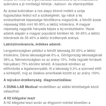
számukra a jó minőségű fehérje-, kalcium- és vitaminpótlást.
Az ázsiai kultúrában a rizs alapú étrend mellett a szója
fogyasztása fedezi ezt a szükségletet, így náluk a tej
emésztésének képessége felnőttkorra megszűnik, a felnőtt ázsiai
népesség több mint 90-95%-a laktóz intoleráns. A magyar
népesség nagyobb hányada képes a tej emésztésére. Hazai
adatok alapján a magyar populáció körében kb. 60-65% a laktóz
toleránsok és 35-40% a laktóz érzékenyek aránya.
Laktózintolerancia, érdekes adatok:
Lengyelországban például a felnőtt lakosság 20-25%-a laktóz
intoleráns, Dánia lakosságának 6%-a, Görögország lakosságának
38%-a, Németországban ez az arány 15%. India (egzakt források
hiányában) 75% körülire tehető. A baszkok körében az
előfordulás a legalacsonyabb, itt a lakosság 0,3%-a szenved ettől
a kórképtől, míg az őslakos amerikaiak között ez az arány 100%
A tejcukor-érzékenység diagnosztizálása:
A
DUNA-LAB Medical
rendelőiben az alábbi lehetőségek közül
választhat:
A H2 kilégzési teszt
A H2 kilégzési teszt során az éhgyomri mérést követően a