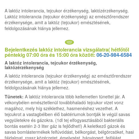
A laktóz intolerancia, tejcukor érzékenység, laktózérzékenység.
Laktóz intolerancia (tejcukor érzékenység) az emésztőrendszer
érzékenysége, amit a laktóz (tejcukor) emésztésének,
feldolgozásának hiánya jellemez.
Bejelentkezés laktóz intolerancia vizsgálatra( hétfőtől
péntekig 07:00 óra és 15:00 óra között:
06-20-984-6584
A laktóz intolerancia, tejcukor érzékenység,
laktózérzékenység
A laktóz intolerancia (tejcukor érzékenység) az emésztőrendszer
érzékenysége, amit a laktóz (tejcukor) emésztésének,
feldolgozásának hiánya jellemez.
Tünetek:
A laktóz intolerancia több kellemetlen tünettel jár. A
vékonybélen emésztetlenül továbbhaladó tejcukor vizet vonz
magához, mely híg széklethez, hasmenéshez vezethet. A
tejcukrot a vastagbélben élő baktériumok bontják le végül savas
vegyületekre és gázokra. (1dl tej elfogyasztásából bakteriális
bontás esetén 2-3 liter gáz is fejlődhet!) A keletkező gázok és
savas bomlástermékek felfúvódást, bélkorgást, bélgörcsöket, hasi
fájdalmat, rossz közérzetet, émelygést, hányingert, fejfájást,