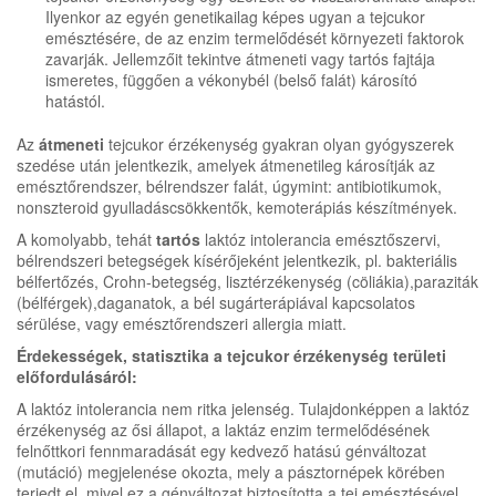
Ilyenkor az egyén genetikailag képes ugyan a tejcukor
emésztésére, de az enzim termelődését környezeti faktorok
zavarják. Jellemzőit tekintve átmeneti vagy tartós fajtája
ismeretes, függően a vékonybél (belső falát) károsító
hatástól.
Az
átmeneti
tejcukor érzékenység gyakran olyan gyógyszerek
szedése után jelentkezik, amelyek átmenetileg károsítják az
emésztőrendszer, bélrendszer falát, úgymint: antibiotikumok,
nonszteroid gyulladáscsökkentők, kemoterápiás készítmények.
A komolyabb, tehát
tartós
laktóz intolerancia emésztőszervi,
bélrendszeri betegségek kísérőjeként jelentkezik, pl. bakteriális
bélfertőzés, Crohn-betegség, lisztérzékenység (cöliákia),paraziták
(bélférgek),daganatok, a bél sugárterápiával kapcsolatos
sérülése, vagy emésztőrendszeri allergia miatt.
Érdekességek, statisztika a tejcukor érzékenység területi
előfordulásáról:
A laktóz intolerancia nem ritka jelenség. Tulajdonképpen a laktóz
érzékenység az ősi állapot, a laktáz enzim termelődésének
felnőttkori fennmaradását egy kedvező hatású génváltozat
(mutáció) megjelenése okozta, mely a pásztornépek körében
terjedt el, mivel ez a génváltozat biztosította a tej emésztésével